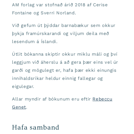
AM forlag var stofnað árið 2018 af Cerise
Fontaine og Sverri Norland.
Við gefum út þýddar barnabækur sem okkur
þykja framúrskarandi og viljum deila með
lesendum á Íslandi.
Útlit bókanna skiptir okkur miklu máli og því
leggjum við áherslu á að gera þær eins vel úr
garði og mögulegt er, hafa þær ekki einungis
innihaldsríkar heldur einnig fallegar og
eigulegar.
Allar myndir af bókunum eru eftir
Rebeccu
Genet
.
Hafa samband