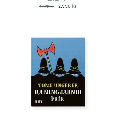
Venjulegt
Sértilboð
2.990 kr
4.470 kr
verð