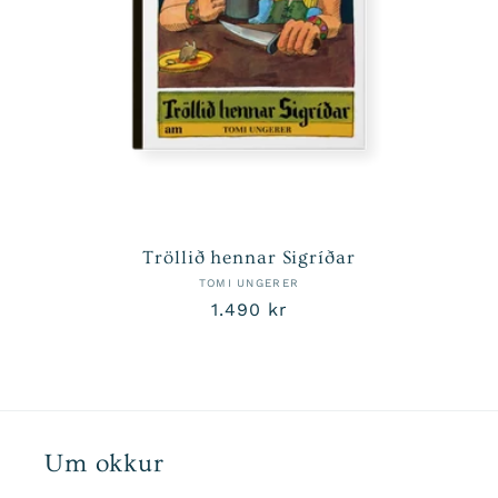
Tröllið hennar Sigríðar
TOMI UNGERER
Venjulegt
1.490 kr
verð
Um okkur