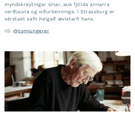
myndskreytingar sínar, auk fjölda annarra
verðlauna og viðurkenninga. Í Strassburg er
sérstakt safn helgað ævistarfi hans.
IG:
@tomiungerer