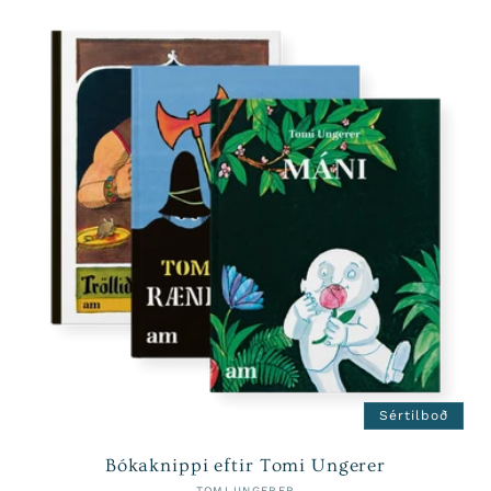
Sértilboð
Bókaknippi eftir Tomi Ungerer
TOMI UNGERER