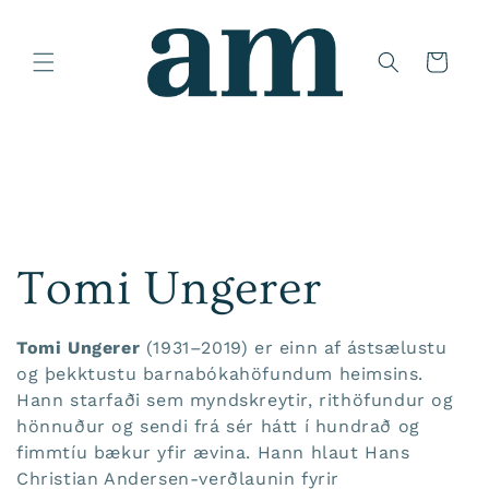
:
Tomi Ungerer
Tomi Ungerer
(1931–2019) er einn af ástsælustu
og þekktustu barnabókahöfundum heimsins.
Hann starfaði sem myndskreytir, rithöfundur og
hönnuður og sendi frá sér hátt í hundrað og
fimmtíu bækur yfir ævina.
Hann hlaut Hans
Christian Andersen-verðlaunin fyrir