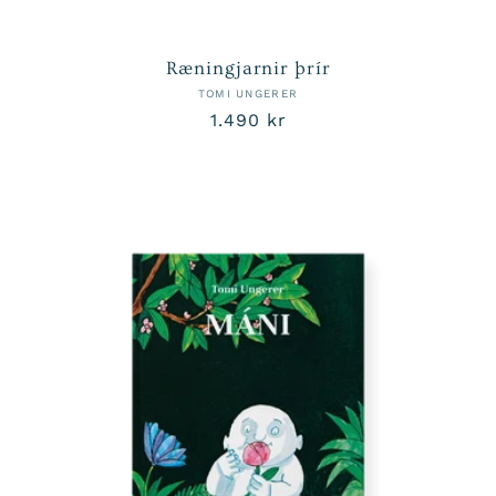
Ræningjarnir þrír
TOMI UNGERER
Venjulegt
1.490 kr
verð