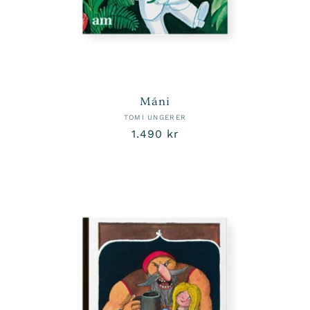
Máni
TOMI UNGERER
Venjulegt
1.490 kr
verð