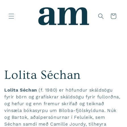
:
Lolita Séchan
Lolita Séchan
(f. 1980) er höfundur skáldsögu
fyrir börn og grafískrar skáldsögu fyrir fullorðna,
og hefur og enn fremur skrifað og teiknað
vinsæla bókasyrpu um Biloba-fjölskylduna. Núk
og Bartok, aðalpersónurnar í Feluleik, sem
Séchan samdi með Camille Jourdy, tilheyra