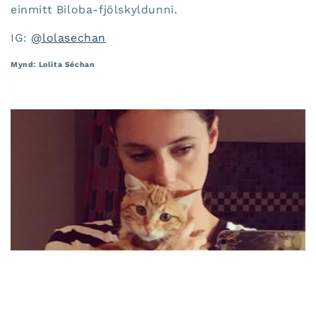
einmitt Biloba-fjölskyldunni.
IG:
@lolasechan
Mynd: Lolita Séchan