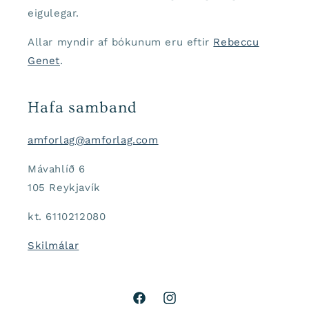
eigulegar.
Allar myndir af bókunum eru eftir
Rebeccu
Genet
.
Hafa samband
amforlag@amforlag.com
Mávahlíð 6
105 Reykjavík
kt. 6110212080
Skilmálar