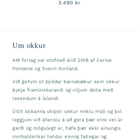
Venjulegt
3.490 kr
verð
Um okkur
AM forlag var stofnað árið 2018 af Cerise
Fontaine og Sverri Norland.
Við gefum út þýddar barnabækur sem okkur
þykja framúrskarandi og viljum deila með
lesendum á Íslandi.
Útlit bókanna skiptir okkur miklu máli og því
leggjum við áherslu á að gera þær eins vel úr
garði og mögulegt er, hafa þær ekki einungis
innihaldsríkar heldur einnig fallegar og